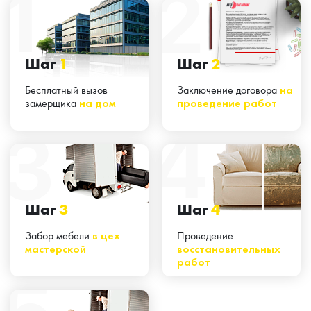
Шаг
1
Шаг
2
Бесплатный вызов
Заключение договора
на
замерщика
на дом
проведение работ
Шаг
3
Шаг
4
Забор мебели
в цех
Проведение
мастерской
восстановительных
работ