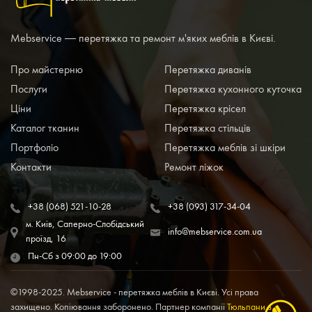
Mebservice — перетяжка та ремонт м'яких меблів в Києві.
Про майстерню
Перетяжка диванів
Послуги
Перетяжка кухонного куточка
Ціни
Перетяжка крісел
Каталог тканин
Перетяжка стільців
Портфоліо
Перетяжка меблів зі шкіри
Контакти
Ремонт ліжок
+38 (068) 521-10-28
+38 (093) 317-34-04
м. Київ, Саперно-Слобідський
info@mebservice.com.ua
проїзд, 16
Пн-Сб з 09:00 до 19:00
©1998-2025. Mebservice - перетяжка меблів в Києві. Усі права
захищено. Копіювання заборонено. Партнер компанії
Тюльпани з