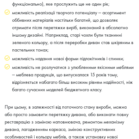
функціонально), яке прослужить ще не один рік;
можливість реалізації творчого потенціалу – асортимент
оббивних матеріалів настільки багатий, що дозволяє
отримати після перетяжки виріб, виконаний в абсолютно
іншому дизайні. Наприклад, старі чохли були тканинні
зеленого кольору, а після переробки диван став шкіряним в
пастельних тонах;
можливість надання нової форми підлокітників і спинки;
можливість не розлучатися з улюбленими якісними меблями
– меблева продукція, що випускалася 15 років тому,
відрізняється набагато більш високим рівнем надійності, ніж
багато сучасних моделей бюджетного класу.
При цьому, в залежності від поточного стану вироби, можна
або просто замовити перетяжку дивана, або виконати повну
реставрацію з заміною наповнювача, ремонтом механізму
дивана, лагодженням каркаса, зміною конструктивних
особливостей і кольору меблів, а також установку нової