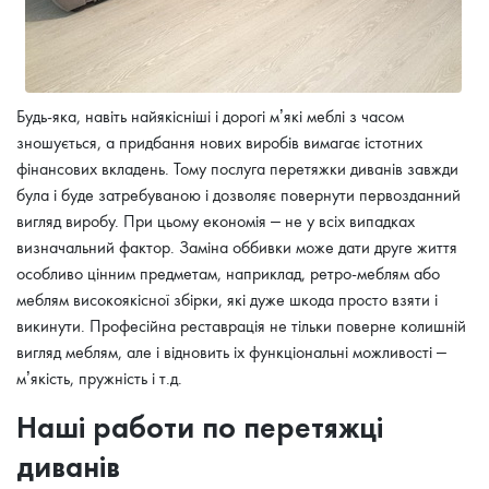
Будь-яка, навіть найякісніші і дорогі м’які меблі з часом
зношується, а придбання нових виробів вимагає істотних
фінансових вкладень. Тому послуга перетяжки диванів завжди
була і буде затребуваною і дозволяє повернути первозданний
вигляд виробу. При цьому економія – не у всіх випадках
визначальний фактор. Заміна оббивки може дати друге життя
особливо цінним предметам, наприклад, ретро-меблям або
меблям високоякісної збірки, які дуже шкода просто взяти і
викинути. Професійна реставрація не тільки поверне колишній
вигляд меблям, але і відновить іх функціональні можливості –
м’якість, пружність і т.д.
Наші работи по перетяжці
диванів