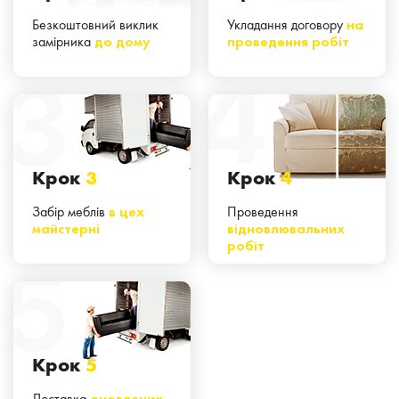
Безкоштовний виклик
Укладання договору
на
замірника
до дому
проведення робіт
Крок
3
Крок
4
Забір меблів
в цех
Проведення
майстерні
відновлювальних
робіт
Крок
5
Доставка
оновлених