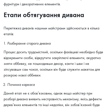
фурнітури і декоративних елементів.
Етапи обтягування дивана
Перетяжка диванів нашими майстрами здійснюється в кілька
етапів:
Розбирання старого дивана
Процес досить трудомісткий, оскільки фахівцеві необхідно буде
відокремити скоби, відкрутити закріплючі елементи, акуратно
зняти оббивку, не пошкодивши декор, канти і шви і не
зіпсувавши сам чохол, оскільки він буде служити макетом для
розкрою нової оббивки.
Починка каркаса
Даний етап не є обов’язковим, однак якщо майстер при
розборі дивана виявить несправність механізму, якісь дефекти
дерев’яних елементів та інші недоліки, він зобов’язаний буде